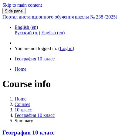
Skip to main content
Side panel
Портал дистанционного обучения школы № 238 (2025)
English ‎(en)‎
Русский ‎(ru)‎
English ‎(en)‎
You are not logged in. (
Log in
)
География 10 класс
Home
Course info
Home
Courses
10 класс
География 10 класс
Summary
География 10 класс